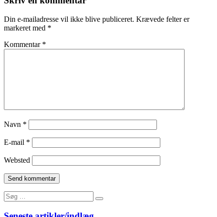
Skriv en kommentar
Din e-mailadresse vil ikke blive publiceret.
Krævede felter er
markeret med
*
Kommentar
*
Navn
*
E-mail
*
Websted
Search
Search
for:
Seneste artikler/indlæg