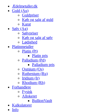
Skip
Ædelmetaller.dk
to
Guld (Au)
content
Guldpriser
Køb og salg af guld
Karat
Sølv (Ag)
Sølvpriser
Køb og salg af sølv
Lødighed
Platinmetaller
Platin (Pt)
Platin pris
Palladium (Pd)
Palladium pris
Osmium (Os)
Ruthenium (Ru)
Iridium (Ir)
Rhodium (Rh)
Forhandlere
Fysisk
Allokeret
BullionVault
Kalkulatorer
Info