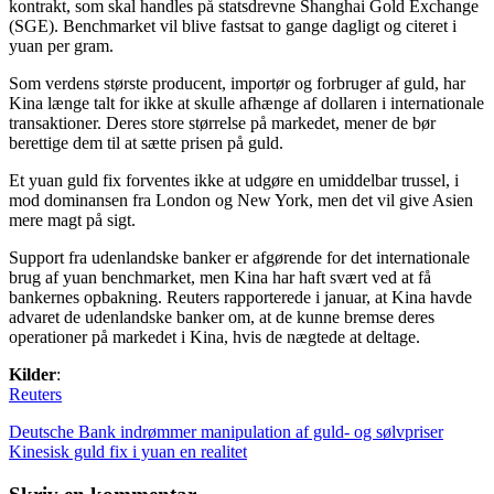
kontrakt, som skal handles på statsdrevne Shanghai Gold Exchange
(SGE). Benchmarket vil blive fastsat to gange dagligt og citeret i
yuan per gram.
Som verdens største producent, importør og forbruger af guld, har
Kina længe talt for ikke at skulle afhænge af dollaren i internationale
transaktioner. Deres store størrelse på markedet, mener de bør
berettige dem til at sætte prisen på guld.
Et yuan guld fix forventes ikke at udgøre en umiddelbar trussel, i
mod dominansen fra London og New York, men det vil give Asien
mere magt på sigt.
Support fra udenlandske banker er afgørende for det internationale
brug af yuan benchmarket, men Kina har haft svært ved at få
bankernes opbakning. Reuters rapporterede i januar, at Kina havde
advaret de udenlandske banker om, at de kunne bremse deres
operationer på markedet i Kina, hvis de nægtede at deltage.
Kilder
:
Reuters
Indlægsnavigation
Previous
Deutsche Bank indrømmer manipulation af guld- og sølvpriser
Post:
Next
Kinesisk guld fix i yuan en realitet
Post: