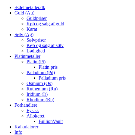
Skip
Ædelmetaller.dk
to
Guld (Au)
content
Guldpriser
Køb og salg af guld
Karat
Sølv (Ag)
Sølvpriser
Køb og salg af sølv
Lødighed
Platinmetaller
Platin (Pt)
Platin pris
Palladium (Pd)
Palladium pris
Osmium (Os)
Ruthenium (Ru)
Iridium (Ir)
Rhodium (Rh)
Forhandlere
Fysisk
Allokeret
BullionVault
Kalkulatorer
Info