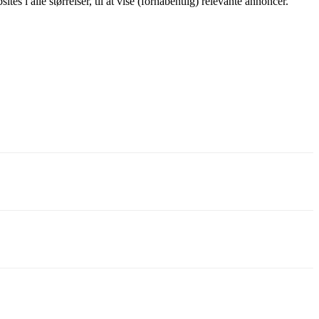
alle størrelser, til at vise (forhåbentlig) relevante annoncer.