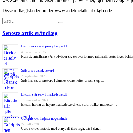
www.ædelmetaller.dk viser annoncer på websitet, igennem Googles part
Disse indtægtskilder holder www.ædelmetaller.dk kørende.
Search
Search
for:
Seneste artikler/indlæg
Derfor er sølv et proxy bet på AI
4. december 2025
Kunstig intelligens (AI) udvikler sig eksplosivt med milliardinvesteringer i chi
Sølvpris i dansk rekord
2. september 2025
Sølv har sat prisrekord i danske kroner, efter prisen steg …
Bitcoin slår sølv i markedsværdi
13. november 2024
Bitcoin har nu en højere markedsværdi end sølv, hvilket markerer …
Guldpris den højeste nogensinde
27. juli 2020
Guld skriver historie med et nyt all-time high, altså den...