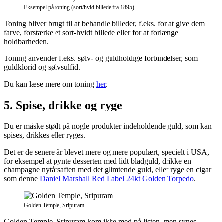
Eksempel på toning (sort/hvid billede fra 1895)
Toning bliver brugt til at behandle billeder, f.eks. for at give dem
farve, forstærke et sort-hvidt billede eller for at forlænge
holdbarheden.
Toning anvender f.eks. sølv- og guldholdige forbindelser, som
guldklorid og sølvsulfid.
Du kan læse mere om toning
her
.
5. Spise, drikke og ryge
Du er måske stødt på nogle produkter indeholdende guld, som kan
spises, drikkes eller ryges.
Det er de senere år blevet mere og mere populært, specielt i USA,
for eksempel at pynte desserten med lidt bladguld, drikke en
champagne nytårsaften med det glimtende guld, eller ryge en cigar
som denne
Daniel Marshall Red Label 24kt Golden Torpedo
.
Golden Temple, Sripuram
Golden Temple, Sripuram kom ikke med på listen, men synes