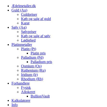
Skip
Ædelmetaller.dk
to
Guld (Au)
content
Guldpriser
Køb og salg af guld
Karat
Sølv (Ag)
Sølvpriser
Køb og salg af sølv
Lødighed
Platinmetaller
Platin (Pt)
Platin pris
Palladium (Pd)
Palladium pris
Osmium (Os)
Ruthenium (Ru)
Iridium (Ir)
Rhodium (Rh)
Forhandlere
Fysisk
Allokeret
BullionVault
Kalkulatorer
Info