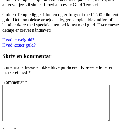
alligevel jeg vil slutte af med at nævne Guld Templet.
Golden Temple ligger i Indien og er forgyldt med 1500 kilo rent
guld. Det komplekse arbejde at bygge templet, blev udført af
håndværkere med speciale i tempel kunst med guld. Hver eneste
detalje er blevet håndlavet!
Indlægsnavigation
Previous
Hvad er rødguld?
Post:
Next
Hvad koster guld?
Post:
Skriv en kommentar
Din e-mailadresse vil ikke blive publiceret.
Krævede felter er
markeret med
*
Kommentar
*