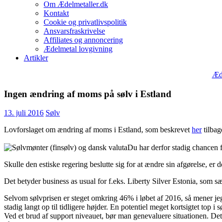
Om Ædelmetaller.dk
Kontakt
Cookie og privatlivspolitik
Ansvarsfraskrivelse
Affiliates og annoncering
Ædelmetal lovgivning
Artikler
Æde
Ingen ændring af moms på sølv i Estland
13. juli 2016
Sølv
Lovforslaget om ændring af moms i Estland, som beskrevet
her
tilbag
Du har derfor stadig chancen fo
Skulle den estiske regering beslutte sig for at ændre sin afgørelse, er 
Det betyder business as usual for f.eks. Liberty Silver Estonia, som 
Selvom sølvprisen er steget omkring 46% i løbet af 2016, så mener jeg
stadig langt op til tidligere højder. En potentiel meget kortsigtet top 
Ved et brud af support niveauet, bør man genevaluere situationen. Det e