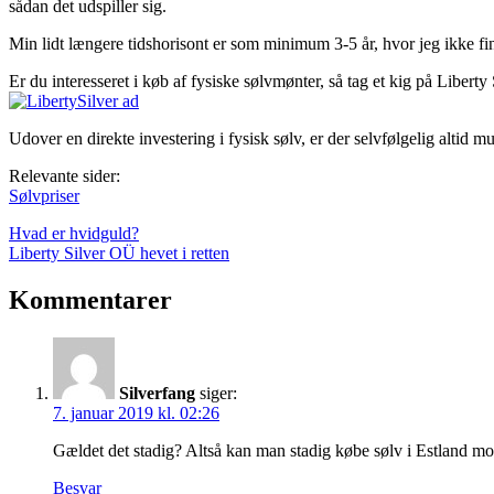
sådan det udspiller sig.
Min lidt længere tidshorisont er som minimum 3-5 år, hvor jeg ikke fin
Er du interesseret i køb af fysiske sølvmønter, så tag et kig på Liberty 
Udover en direkte investering i fysisk sølv, er der selvfølgelig altid
Relevante sider:
Sølvpriser
Indlægsnavigation
Previous
Hvad er hvidguld?
Post:
Next
Liberty Silver OÜ hevet i retten
Post:
Kommentarer
Silverfang
siger:
7. januar 2019 kl. 02:26
Gældet det stadig? Altså kan man stadig købe sølv i Estland mo
Besvar