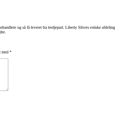
forhandlere og så få leveret fra tredjepart. Liberty Silvers estiske afdelin
dre.
et med
*