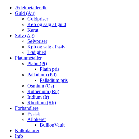
Skip
Ædelmetaller.dk
to
Guld (Au)
content
Guldpriser
Køb og salg af guld
Karat
Sølv (Ag)
Sølvpriser
Køb og salg af sølv
Lødighed
Platinmetaller
Platin (Pt)
Platin pris
Palladium (Pd)
Palladium pris
Osmium (Os)
Ruthenium (Ru)
Iridium (Ir)
Rhodium (Rh)
Forhandlere
Fysisk
Allokeret
BullionVault
Kalkulatorer
Info