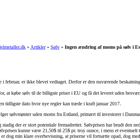
lmetaller.dk
»
Artikler
»
Sølv
»
Ingen ændring af moms på sølv i Es
e i februar, er ikke blevet vedtaget. Derfor er den nuværende beskatn
r, at købe sølv til de billigste priser i EU og få det leveret uden besvær
den tidligste dato hvor nye regler kan træde i kraft januar 2017.
sælger sølvmønter uden moms fra Estland, primært til investorer i Danm
 stadig der er stort potentiale fremadrettet. Sølvprisen har brudt den 
i sølvprisen kunne være 21,50$ til 25$ pr. troy ounce, i mens et eventuelt
r dog min klare overbevisning, at priserne vil fortsætte opad, dog med e