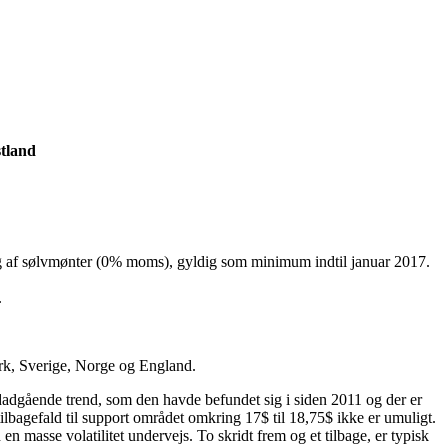
tland
ing af sølvmønter (0% moms), gyldig som minimum indtil januar 2017.
.
ark, Sverige, Norge og England.
nedadgående trend, som den havde befundet sig i siden 2011 og der er
 tilbagefald til support området omkring 17$ til 18,75$ ikke er umuligt.
n masse volatilitet undervejs. To skridt frem og et tilbage, er typisk