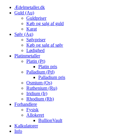
Skip
Ædelmetaller.dk
to
Guld (Au)
content
Guldpriser
Køb og salg af guld
Karat
Sølv (Ag)
Sølvpriser
Køb og salg af sølv
Lødighed
Platinmetaller
Platin (Pt)
Platin pris
Palladium (Pd)
Palladium pris
Osmium (Os)
Ruthenium (Ru)
Iridium (Ir)
Rhodium (Rh)
Forhandlere
Fysisk
Allokeret
BullionVault
Kalkulatorer
Info